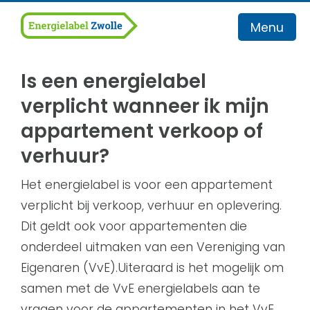
Menu
Is een energielabel
Home
verplicht wanneer ik mijn
Werkgebied
appartement verkoop of
verhuur?
Energielabel
Advies
Het energielabel is voor een appartement
verplicht bij verkoop, verhuur en oplevering.
Veelgestelde vragen
Dit geldt ook voor appartementen die
Contact
onderdeel uitmaken van een Vereniging van
Eigenaren (VvE).Uiteraard is het mogelijk om
Bel nu
samen met de VvE energielabels aan te
vragen voor de appartementen in het VvE